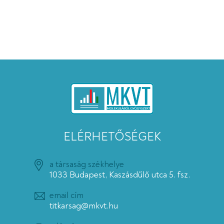
ELÉRHETŐSÉGEK
a társaság székhelye
1033 Budapest, Kaszásdűlő utca 5. fsz.
email cím
titkarsag@mkvt.hu