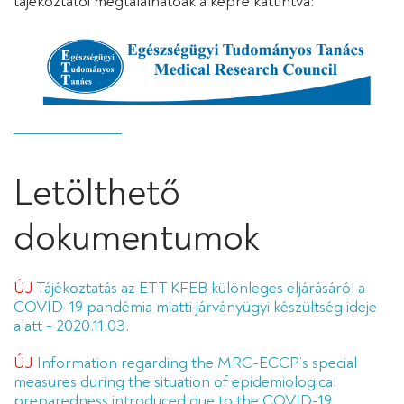
tájékoztatói megtalálhatóak a képre kattintva:
Letölthető
dokumentumok
ÚJ
Tájékoztatás az ETT KFEB különleges eljárásáról a
COVID-19 pandémia miatti járványügyi készültség ideje
alatt - 2020.11.03.
ÚJ
Information regarding the MRC-ECCP’s special
measures during the situation of epidemiological
preparedness introduced due to the COVID-19