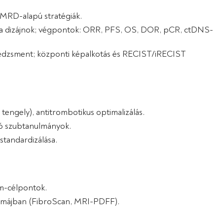
 MRD-alapú stratégiák.
ella dizájnok; végpontok: ORR, PFS, OS, DOR, pCR, ctDNS-
nedzsment; központi képalkotás és RECIST/iRECIST
tengely), antitrombotikus optimalizálás.
tó szubtanulmányok.
standardizálása.
iom-célpontok.
ek májban (FibroScan, MRI-PDFF).