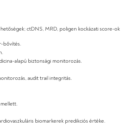
 lehetőségek; ctDNS, MRD, poligen kockázati score-ok
r-bővítés.
n.
edicina-alapú biztonsági monitorozás.
orozás, audit trail integritás.
mellett.
rdiovaszkuláris biomarkerek predikciós értéke.