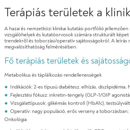
Terápiás területek a klin
A hazai és nemzetközi klinikai kutatási portfólió jellemzőe
vizsgálóhelyek és kutatóorvosok számára strukturált képet a
trendekről és toborzási/operatív sajátosságokról. A leírás 
megvalósíthatóság felmérésében.
Fő terápiás területek és sajátosság
Metabolikus és táplálkozási rendellenességek
Indikációk: 2-es típusú diabétesz, elhízás, diszlipidé
Fejlesztési fókusz: inkretin-tengely (GLP-1/GIP agonis
Vizsgálattípusok: glikémiás kontroll (HbA1c), testsúly
Operatív: nagy populáció, erős verseny a toborzásban; s
Onkológia