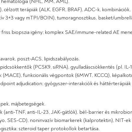
a), hematológia (NHL, MM, AML).
), célzott terápiák (ALK, EGFR, BRAF), ADC-k, kombinációk,
adaptív 3+3 vagy mTPI/BOIN), tumoragnosztikus, basket/umbr
ív friss biopszia igény; komplex SAE/immune-related AE me
avarok, poszt-ACS, lipidszabályozás.
ipidcsökkentők (PCSK9, siRNA), gyulladáscsökkentés (pl. IL-1 
tok (MACE), funkcionális végpontok (6MWT, KCCQ), képalko
point adjudication; gyógyszer-interakciók és háttérterápiák 
épek, májbetegségek.
rok (anti-TNF, anti-IL-23, JAK-gátlók), bél-barrier és mikrob
ayo, SES-CD), noninvazív biomarkerek (kalprotektin), NIT-
isztika; szteroid taper protokollok betartása.