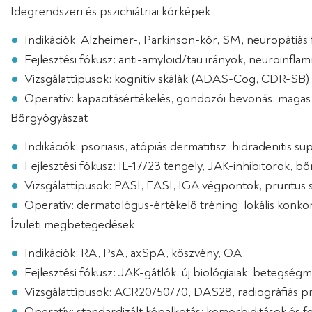
Idegrendszeri és pszichiátriai kórképek
Indikációk: Alzheimer-, Parkinson-kór, SM, neuropátiás f
Fejlesztési fókusz: anti-amyloid/tau irányok, neuroinflam
Vizsgálattípusok: kognitív skálák (ADAS-Cog, CDR-SB
Operatív: kapacitásértékelés, gondozói bevonás; magas pl
Bőrgyógyászat
Indikációk: psoriasis, atópiás dermatitisz, hidradenitis sup
Fejlesztési fókusz: IL-17/23 tengely, JAK-inhibitorok, b
Vizsgálattípusok: PASI, EASI, IGA végpontok, pruritus 
Operatív: dermatológus-értékelő tréning; lokális konkomi
Ízületi megbetegedések
Indikációk: RA, PsA, axSpA, köszvény, OA.
Fejlesztési fókusz: JAK-gátlók, új biológiaiak; betegség
Vizsgálattípusok: ACR20/50/70, DAS28, radiográfiás pr
Operatív: standardizált képalkotás; komorbiditások és 