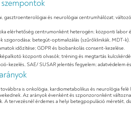
i szempontok
ai, gasztroenterológiai és neurológiai centrumhálózat; változó
ika elérhetőség centrumonként heterogén; központi labor és 
k szigorodása; betegút-optimalizálás (szűrőklinikák, MDT-k).
yamatok időzítése; GDPR és biobankolás consent-kezelése.
képalkotó központi olvasók; tréning és megtartás kulcskérdé
ció-kezelés, SAE/ SUSAR jelentés fegyelem; adatvédelem és
-arányok
ja továbbra is onkológia, kardiometabolikus és neurológia fel
ekednek. Az arányok évenként és szponzoronként változnak, a
ak. A tervezésnél érdemes a helyi betegpopuláció méretét, dia