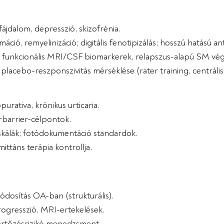
ájdalom, depresszió, skizofrénia.
máció, remyelinizáció; digitális fenotipizálás; hosszú hatású a
), funkcionális MRI/CSF biomarkerek, relapszus-alapú SM 
acebo-reszponszivitás mérséklése (rater training, centrális 
purativa, krónikus urticaria.
őrbarrier-célpontok.
skálák; fotódokumentáció standardok.
ttáns terápia kontrollja.
módosítás OA-ban (strukturális).
ogresszió, MRI-ertekelések.
fertőzésrizikó menedzsment.