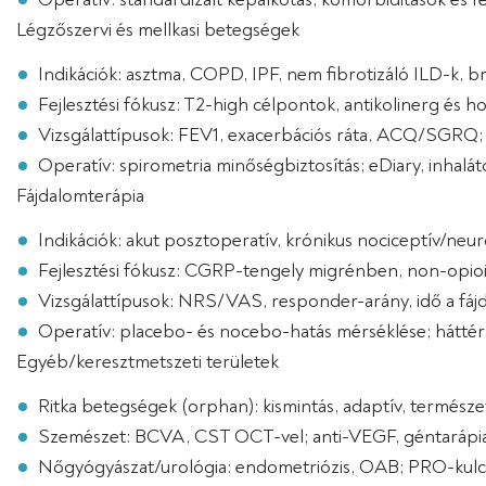
Légzőszervi és mellkasi betegségek
Indikációk: asztma, COPD, IPF, nem fibrotizáló ILD-k, b
Fejlesztési fókusz: T2-high célpontok, antikolinerg és h
Vizsgálattípusok: FEV1, exacerbációs ráta, ACQ/SGRQ
Operatív: spirometria minőségbiztosítás; eDiary, inhalá
Fájdalomterápia
Indikációk: akut posztoperatív, krónikus nociceptív/neur
Fejlesztési fókusz: CGRP-tengely migrénben, non-opioi
Vizsgálattípusok: NRS/VAS, responder-arány, idő a f
Operatív: placebo- és nocebo-hatás mérséklése; háttér
Egyéb/keresztmetszeti területek
Ritka betegségek (orphan): kismintás, adaptív, termész
Szemészet: BCVA, CST OCT-vel; anti-VEGF, géntarápia
Nőgyógyászat/urológia: endometriózis, OAB; PRO-kulc