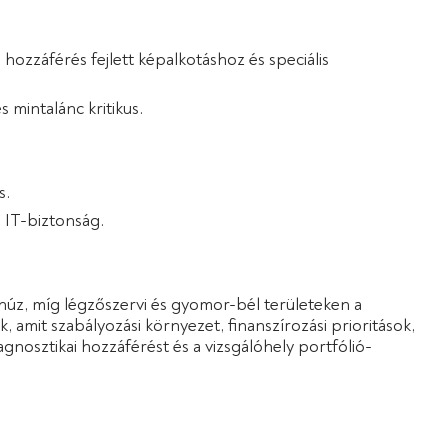
 hozzáférés fejlett képalkotáshoz és speciális
mintalánc kritikus.
s.
 IT-biztonság.
é húz, míg légzőszervi és gyomor-bél területeken a
mit szabályozási környezet, finanszírozási prioritások,
gnosztikai hozzáférést és a vizsgálóhely portfólió-