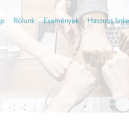
ap
Rólunk
Események
Hasznos link