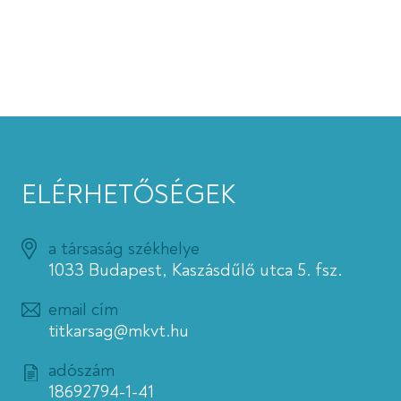
ELÉRHETŐSÉGEK
a társaság székhelye
1033 Budapest, Kaszásdűlő utca 5. fsz.
email cím
titkarsag@mkvt.hu
adószám
18692794-1-41