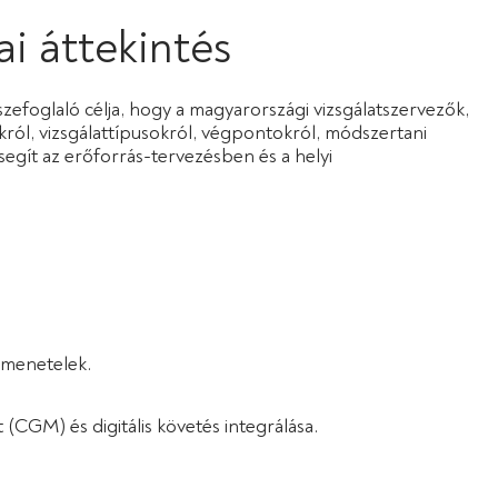
ai áttekintés
szefoglaló célja, hogy a magyarországi vizsgálatszervezők,
okról, vizsgálattípusokról, végpontokról, módszertani
segít az erőforrás-tervezésben és a helyi
imenetelek.
(CGM) és digitális követés integrálása.