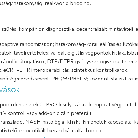
sság/hatékonyság, real-world bridging.
s szűrés, kompánion diagnosztika, decentralizált mintavételi
aptive randomization; hatékonyság-korai leállítás és futóka
tok, távoli értékelés; validált digitális végpontok kialakulóba
házi ápolói látogatások, DTP/DTPR gyógyszerlogisztika; telem
k, eCRF–EHR interoperabilitás, szintetikus kontrollkarok.
nőségmenedzsment, RBQM/RBSDV; központi statisztikai monit
vások
eg-központú kimenetek és PRO-k súlyozása a kompozit végpontok 
ív kontroll vagy add-on dizájn preferált.
nszláció, NASH histológia–klinikai kimenetek kapcsolata, ka
ív) előre specifikált hierarchiája; alfa-kontroll.