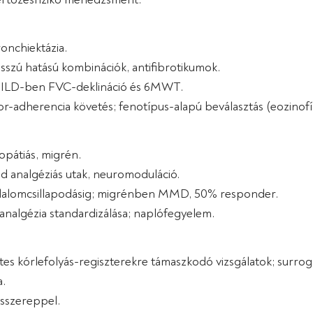
ronchiektázia.
osszú hatású kombinációk, antifibrotikumok.
; ILD-ben FVC-deklináció és 6MWT.
tor-adherencia követés; fenotípus-alapú beválasztás (eozinofí
opátiás, migrén.
d analgéziás utak, neuromoduláció.
ájdalomcsillapodásig; migrénben MMD, 50% responder.
analgézia standardizálása; naplófegyelem.
etes kórlefolyás-regiszterekre támaszkodó vizsgálatok; surr
.
sszereppel.