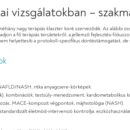
ikai vizsgálatokban – szakm
n néhány nagy terápiás klaszter köré szerveződik. Az alábbi ös
djon a fő terápiás területekről, a jellemző fejlesztési fókusz
nem helyettesíti a protokoll-specifikus döntéstámogatást, de 
ok
mia, NAFLD/NASH, ritka anyagcsere-kórképek.
ták), kombinációk, testsúly-menedzsment, kardiometabolikus k
változás, MACE-kompozit végpontok, májhistológia (NASH).
tandardizált életmód-intervenció kontrollja; eszközhasználat 