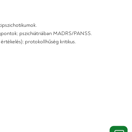
ntipszichotikumok.
végpontok; pszichiátriában MADRS/PANSS.
értékelés); protokollhűség kritikus.