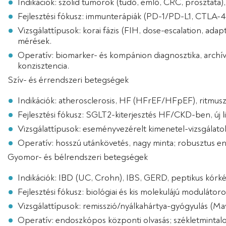
Indikációk: szolid tumorok (tüdő, emlő, CRC, prosztat
Fejlesztési fókusz: immunterápiák (PD-1/PD-L1, CTLA-4
Vizsgálattípusok: korai fázis (FIH, dose-escalation, 
mérések.
Operatív: biomarker- és kompánion diagnosztika, arch
konzisztencia.
Szív- és érrendszeri betegségek
Indikációk: atherosclerosis, HF (HFrEF/HFpEF), ritmusz
Fejlesztési fókusz: SGLT2-kiterjesztés HF/CKD-ben, új l
Vizsgálattípusok: eseményvezérelt kimenetel-vizsgála
Operatív: hosszú utánkövetés, nagy minta; robusztus end
Gyomor- és bélrendszeri betegségek
Indikációk: IBD (UC, Crohn), IBS, GERD, peptikus kórk
Fejlesztési fókusz: biológiai és kis molekulájú moduláto
Vizsgálattípusok: remisszió/nyálkahártya-gyógyulás (M
Operatív: endoszkópos központi olvasás; székletmintalog