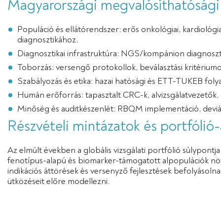
Magyarországi megvalósíthatóság
Populáció és ellátórendszer: erős onkológiai, kardiológi
diagnosztikához.
Diagnosztikai infrastruktúra: NGS/kompánion diagnoszt
Toborzás: versengő protokollok, beválasztási kritériumo
Szabályozás és etika: hazai hatósági és ETT-TUKEB fol
Humán erőforrás: tapasztalt CRC-k, alvizsgálatvezetők, 
Minőség és auditkészenlét: RBQM implementáció, deviá
Részvételi mintázatok és portfólió
Az elmúlt években a globális vizsgálati portfólió súlypont
fenotípus-alapú és biomarker-támogatott alpopulációk növ
indikációs áttörések és versenyző fejlesztések befolyásoln
ütközéseit előre modellezni.