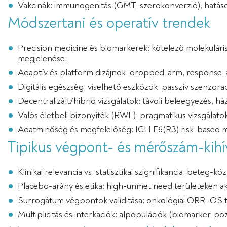
Vakcinák: immunogenitás (GMT, szerokonverzió), hatáso
Módszertani és operatív trendek
Precision medicine és biomarkerek: kötelező molekulári
megjelenése.
Adaptív és platform dizájnok: dropped-arm, response-ad
Digitális egészség: viselhető eszközök, passzív szenzorada
Decentralizált/hibrid vizsgálatok: távoli beleegyezés, 
Valós életbeli bizonyíték (RWE): pragmatikus vizsgálato
Adatminőség és megfelelőség: ICH E6(R3) risk-based mi
Tipikus végpont- és mérőszám-kihí
Klinikai relevancia vs. statisztikai szignifikancia: bet
Placebo-arány és etika: high-unmet need területeken akt
Surrogátum végpontok validitása: onkológiai ORR–OS tra
Multiplicitás és interkaciók: alpopulációk (biomarker-pozit