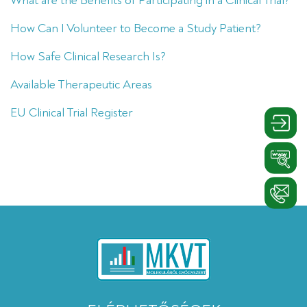
What are the Benefits of Participating in a Clinical Trial?
How Can I Volunteer to Become a Study Patient?
How Safe Clinical Research Is?
Available Therapeutic Areas
EU Clinical Trial Register
Belépé
Linkedi
Kontak