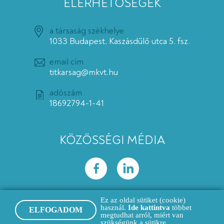
ELÉRHETŐSÉGEK
a társaság székhelye
1033 Budapest, Kaszásdűlő utca 5. fsz.
email cím
titkarsag@mkvt.hu
adószám
18692794-1-41
KÖZÖSSÉGI MÉDIA
Ez az oldal sütiket (cookie)
használ.
Ide kattintva
többet
ELFOGADOM
megtudhat arról, miért van
© 2020 MKVT Minden jog fenntartva
szükségünk a sütikre.