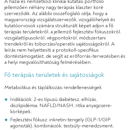
A hazai és nemzetközi klinikai kutatási portfólió
jellemzően néhány nagy terápiás klaszter köré
szerveződik. Az alábbi összefoglaló célja, hogy a
magyarországi vizsgálatszervezők, vizsgálóhelyek és
kutatóorvosok számára strukturált képet adjon a fő
terápiás területekről, a jellemző fejlesztési fókuszokról,
vizsgálattípusokról, végpontokról, módszertani
trendekről és toborzási/operatív sajátosságokról. A
leírás nem helyettesíti a protokoll-specifikus
döntéstámogatást, de segít az erőforrás-tervezésben és
a helyi megvalósíthatóság felmérésében.
Fő terápiás területek és sajátosságok
Metabolikus és táplálkozási rendellenességek
Indikációk: 2-es típusú diabétesz, elhízás,
diszlipidémia, NAFLD/NASH, ritka anyagcsere-
kórképek.
Fejlesztési fókusz: inkretin-tengely (GLP-1/GIP
agonisták), kombinációk, testsúly-menedzsment,