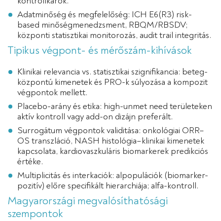
kontrollkarok.
Adatminőség és megfelelőség: ICH E6(R3) risk-
based minőségmenedzsment, RBQM/RBSDV;
központi statisztikai monitorozás, audit trail integritás.
Tipikus végpont- és mérőszám-kihívások
Klinikai relevancia vs. statisztikai szignifikancia: beteg-
központú kimenetek és PRO-k súlyozása a kompozit
végpontok mellett.
Placebo-arány és etika: high-unmet need területeken
aktív kontroll vagy add-on dizájn preferált.
Surrogátum végpontok validitása: onkológiai ORR–
OS transzláció, NASH histológia–klinikai kimenetek
kapcsolata, kardiovaszkuláris biomarkerek predikciós
értéke.
Multiplicitás és interkaciók: alpopulációk (biomarker-
pozitív) előre specifikált hierarchiája; alfa-kontroll.
Magyarországi megvalósíthatósági
szempontok