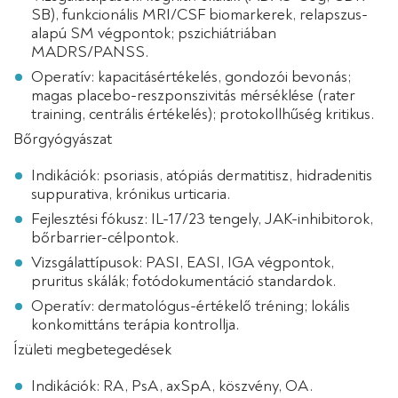
SB), funkcionális MRI/CSF biomarkerek, relapszus-
alapú SM végpontok; pszichiátriában
MADRS/PANSS.
Operatív: kapacitásértékelés, gondozói bevonás;
magas placebo-reszponszivitás mérséklése (rater
training, centrális értékelés); protokollhűség kritikus.
Bőrgyógyászat
Indikációk: psoriasis, atópiás dermatitisz, hidradenitis
suppurativa, krónikus urticaria.
Fejlesztési fókusz: IL-17/23 tengely, JAK-inhibitorok,
bőrbarrier-célpontok.
Vizsgálattípusok: PASI, EASI, IGA végpontok,
pruritus skálák; fotódokumentáció standardok.
Operatív: dermatológus-értékelő tréning; lokális
konkomittáns terápia kontrollja.
Ízületi megbetegedések
Indikációk: RA, PsA, axSpA, köszvény, OA.