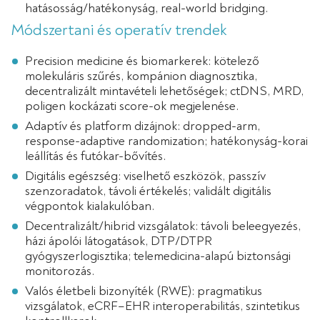
hatásosság/hatékonyság, real-world bridging.
Módszertani és operatív trendek
Precision medicine és biomarkerek: kötelező
molekuláris szűrés, kompánion diagnosztika,
decentralizált mintavételi lehetőségek; ctDNS, MRD,
poligen kockázati score-ok megjelenése.
Adaptív és platform dizájnok: dropped-arm,
response-adaptive randomization; hatékonyság-korai
leállítás és futókar-bővítés.
Digitális egészség: viselhető eszközök, passzív
szenzoradatok, távoli értékelés; validált digitális
végpontok kialakulóban.
Decentralizált/hibrid vizsgálatok: távoli beleegyezés,
házi ápolói látogatások, DTP/DTPR
gyógyszerlogisztika; telemedicina-alapú biztonsági
monitorozás.
Valós életbeli bizonyíték (RWE): pragmatikus
vizsgálatok, eCRF–EHR interoperabilitás, szintetikus