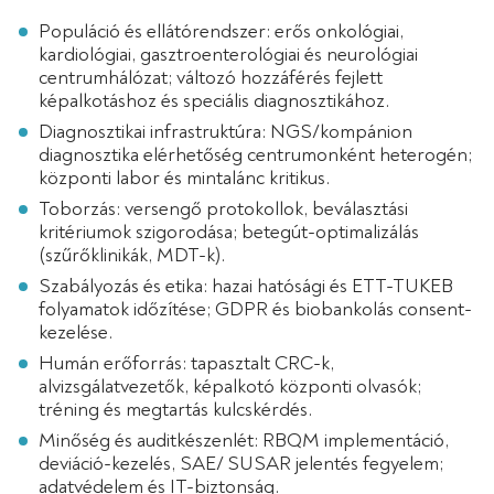
Populáció és ellátórendszer: erős onkológiai,
kardiológiai, gasztroenterológiai és neurológiai
centrumhálózat; változó hozzáférés fejlett
képalkotáshoz és speciális diagnosztikához.
Diagnosztikai infrastruktúra: NGS/kompánion
diagnosztika elérhetőség centrumonként heterogén;
központi labor és mintalánc kritikus.
Toborzás: versengő protokollok, beválasztási
kritériumok szigorodása; betegút-optimalizálás
(szűrőklinikák, MDT-k).
Szabályozás és etika: hazai hatósági és ETT-TUKEB
folyamatok időzítése; GDPR és biobankolás consent-
kezelése.
Humán erőforrás: tapasztalt CRC-k,
alvizsgálatvezetők, képalkotó központi olvasók;
tréning és megtartás kulcskérdés.
Minőség és auditkészenlét: RBQM implementáció,
deviáció-kezelés, SAE/ SUSAR jelentés fegyelem;
adatvédelem és IT-biztonság.