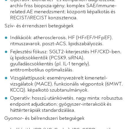
archív friss biopszia igény; komplex SAE/immune-
related AE menedzsment; központi képalkotás és
RECIST/iRECIST konzisztencia.
Szív- és érrendszeri betegségek
Indikációk: atherosclerosis, HF (HFrEF/HFpEF),
ritmuszavarok, poszt-ACS, lipidszabályozás.
Fejlesztési fókusz: SGLT2-kiterjesztés HF/CKD-ben,
új lipidcsökkentők (PCSK9, siRNA),
gyulladáscsökkentés (pl. IL-1 tengely),
antitrombotikus optimalizálás.
Vizsgálattípusok: eseményvezérelt kimenetel-
vizsgálatok (MACE), funkcionális végpontok (6MWT,
KCCQ), képalkotó szubtanulmányok.
Operatív: hosszú utánkövetés, nagy minta; robusztus
endpoint adjudication; gyógyszer-interakciók és
háttérterápiák standardizálása.
Gyomor- és bélrendszeri betegségek