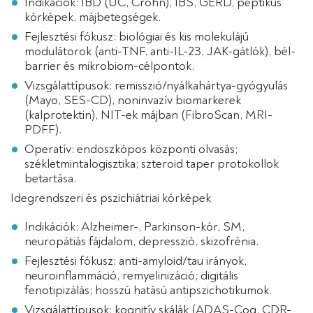
Indikációk: IBD (UC, Crohn), IBS, GERD, peptikus
kórképek, májbetegségek.
Fejlesztési fókusz: biológiai és kis molekulájú
modulátorok (anti-TNF, anti-IL-23, JAK-gátlók), bél-
barrier és mikrobiom-célpontok.
Vizsgálattípusok: remisszió/nyálkahártya-gyógyulás
(Mayo, SES-CD), noninvazív biomarkerek
(kalprotektin), NIT-ek májban (FibroScan, MRI-
PDFF).
Operatív: endoszkópos központi olvasás;
székletmintalogisztika; szteroid taper protokollok
betartása.
Idegrendszeri és pszichiátriai kórképek
Indikációk: Alzheimer-, Parkinson-kór, SM,
neuropátiás fájdalom, depresszió, skizofrénia.
Fejlesztési fókusz: anti-amyloid/tau irányok,
neuroinflammáció, remyelinizáció; digitális
fenotipizálás; hosszú hatású antipszichotikumok.
Vizsgálattípusok: kognitív skálák (ADAS-Cog, CDR-