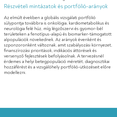
Részvételi mintázatok és portfólió-arányok
Az elmúlt években a globális vizsgálati portfólió
súlypontja továbbra is onkológia, kardiometabolikus és
neurológia felé húz, míg légzőszervi és gyomor-bél
területeken a fenotípus-alapú és biomarker-támogatott
alpopulációk növekednek. Az arányok évenként és
szponzoronként változnak, amit szabályozási környezet,
finanszírozási prioritások, indikációs áttörések és
versenyző fejlesztések befolyásolnak. A tervezésnél
érdemes a helyi betegpopuláció méretét, diagnosztikai
hozzáférést és a vizsgálóhely portfólió-ütközéseit előre
modellezni.