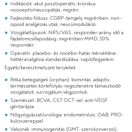
Indikációk: akut posztoperatív, krónikus
nociceptív/neuropátiás, migrén.
Fejlesztési fókusz: CGRP-tengely migrénben, non-
opioid analgéziás utak, neuromoduláció.
Vizsgálattípusok: NRS/VAS, responder-arány, idő a
fájdalomcsillapodásig; migrénben MMD, 50%
responder.
Operatív: placebo- és nocebo-hatás mérséklése;
háttéranalgézia standardizálása; naplófegyelem.
Egyéb/keresztmetszeti területek
Ritka betegségek (orphan): kismintás, adaptív,
természetes kórlefolyás-regiszterekre támaszkodó
vizsgálatok; surrogátum végpontok.
Szemészet: BCVA, CST OCT-vel; anti-VEGF,
géntarápia.
Nőgyógyászat/urológia: endometriózis, OAB; PRO-
kulcsszereppel.
Vakcinák: immunogenitás (GMT, szerokonverzió),