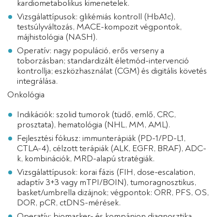
kardiometabolikus kimenetelek.
Vizsgálattípusok: glikémiás kontroll (HbA1c),
testsúlyváltozás, MACE-kompozit végpontok,
májhistológia (NASH).
Operatív: nagy populáció, erős verseny a
toborzásban; standardizált életmód-intervenció
kontrollja; eszközhasználat (CGM) és digitális követés
integrálása.
Onkológia
Indikációk: szolid tumorok (tüdő, emlő, CRC,
prosztata), hematológia (NHL, MM, AML).
Fejlesztési fókusz: immunterápiák (PD-1/PD-L1,
CTLA-4), célzott terápiák (ALK, EGFR, BRAF), ADC-
k, kombinációk, MRD-alapú stratégiák.
Vizsgálattípusok: korai fázis (FIH, dose-escalation,
adaptív 3+3 vagy mTPI/BOIN), tumoragnosztikus,
basket/umbrella dizájnok; végpontok: ORR, PFS, OS,
DOR, pCR, ctDNS-mérések.
Operatív: biomarker- és kompánion diagnosztika,