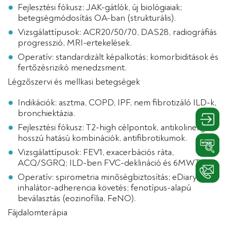
Fejlesztési fókusz: JAK-gátlók, új biológiaiak;
betegségmódosítás OA-ban (strukturális).
Vizsgálattípusok: ACR20/50/70, DAS28, radiográfiás
progresszió, MRI-ertekelések.
Operatív: standardizált képalkotás; komorbiditások és
fertőzésrizikó menedzsment.
Légzőszervi és mellkasi betegségek
Indikációk: asztma, COPD, IPF, nem fibrotizáló ILD-k,
bronchiektázia.
Belépé
Fejlesztési fókusz: T2-high célpontok, antikolinerg és
hosszú hatású kombinációk, antifibrotikumok.
Linkedi
Vizsgálattípusok: FEV1, exacerbációs ráta,
ACQ/SGRQ; ILD-ben FVC-deklináció és 6MWT.
Kontak
Operatív: spirometria minőségbiztosítás; eDiary,
inhalátor-adherencia követés; fenotípus-alapú
beválasztás (eozinofília, FeNO).
Fájdalomterápia