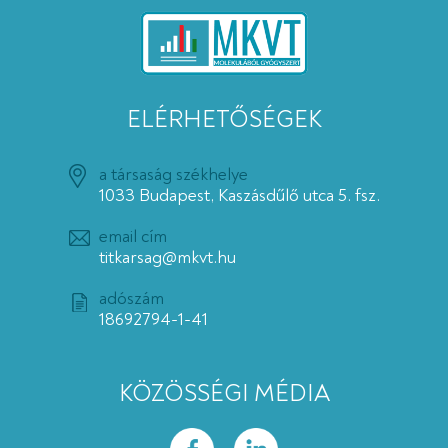
ELÉRHETŐSÉGEK
a társaság székhelye
1033 Budapest, Kaszásdűlő utca 5. fsz.
email cím
titkarsag@mkvt.hu
adószám
18692794-1-41
KÖZÖSSÉGI MÉDIA